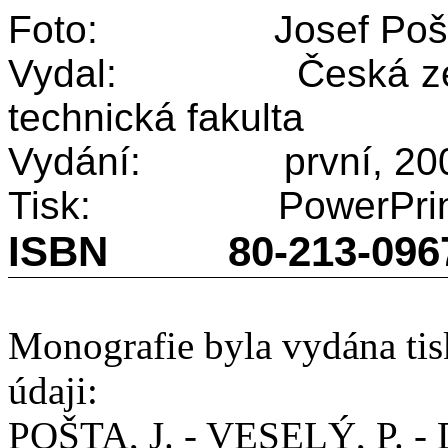
Foto:
Josef Poš
Vydal:
Česká ze
technická fakulta
Vydání:
první, 20
Tisk:
PowerPrin
ISBN
80-213-096
Monografie byla vydána tis
údaji:
POŠTA, J. - VESELÝ, P. 